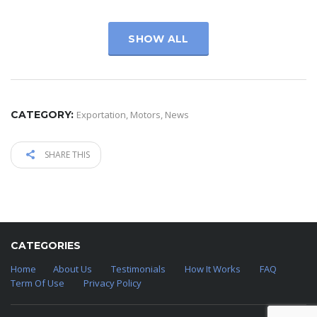
SHOW ALL
CATEGORY:
Exportation
,
Motors
,
News
SHARE THIS
CATEGORIES
Home
About Us
Testimonials
How It Works
FAQ
Term Of Use
Privacy Policy